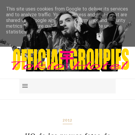
This site uses cookies from Google to deliver its services
and to analyze traffic. Your IP address and user-agent are
shared with Google along with performance and security
metrics to ensure quality of service, generate usage
statistics, and to detect and address abuse.
LEARN MORE
GOT IT
2012