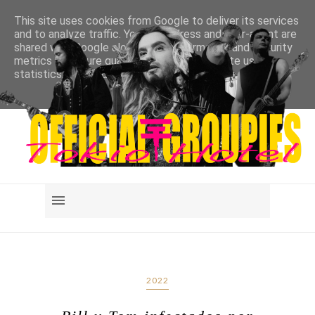
This site uses cookies from Google to deliver its services
and to analyze traffic. Your IP address and user-agent are
shared with Google along with performance and security
metrics to ensure quality of service, generate usage
statistics, and to detect and address abuse.
LEARN MORE
GOT IT
2022