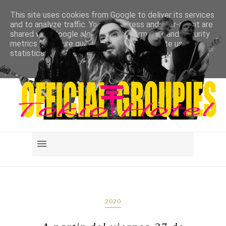
This site uses cookies from Google to deliver its services
and to analyze traffic. Your IP address and user-agent are
shared with Google along with performance and security
metrics to ensure quality of service, generate usage
statistics, and to detect and address abuse.
LEARN MORE
GOT IT
2020