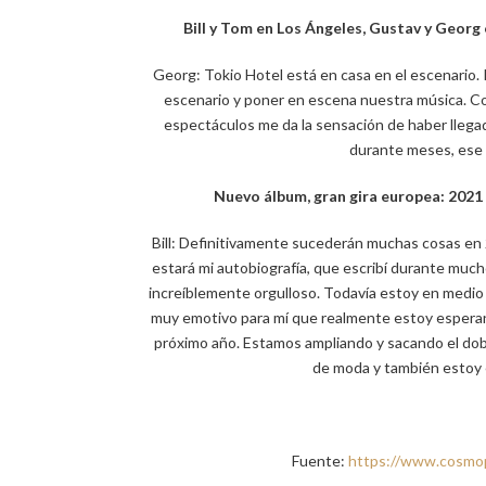
Bill y Tom en Los Ángeles, Gustav y Geor
Georg: Tokio Hotel está en casa en el escenario. 
escenario y poner en escena nuestra música. Con
espectáculos me da la sensación de haber llegad
durante meses, ese 
Nuevo álbum, gran gira europea: 202
Bill: Definitivamente sucederán muchas cosas en
estará mi autobiografía, que escribí durante muc
increíblemente orgulloso. Todavía estoy en medio
muy emotivo para mí que realmente estoy esperan
próximo año. Estamos ampliando y sacando el dob
de moda y también estoy e
Fuente:
https://www.cosmop