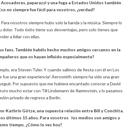
. Acosadores, paparazzi y una fuga a Estados Unidos también
so no siempre fue fácil para vosotros, ¿verdad?
 Para nosotros siempre hubo solo la banda y la música. Siempre lo
u dolor. Todo éxito tiene sus desventajas, pero solo tienes que
nder a lidiar con ellas.
us fans. También habéis hecho muchos amigos cercanos en la
ompañeros que os hayan influido especialmente?
ejemplo, era Steven Tyler. Y cuando salimos de fiesta con él en Los
te fue una gran experiencia! Aerosmith siempre ha sido una gran
 seguir. Por supuesto que me hubiera encantado conocer a David
isfruto mucho estar con Till Lindemann de Rammstein, y lo pasamos
avión privado de regreso a Berlín.
n-Kathrin Götze, una supuesta relación entre Bill y Conchita.
los últimos 15 años. Para vosotros los medios son amigos y
smo tiempo. ¿Cómo lo ves hoy?