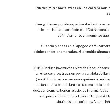
Puedes mirar hacia atrás en una carrera musica
co
Georg: Hemos podido experimentar tantos aspecto
solo uno. Nuestra aparición en el Día Nacional d
definitivamente un momento que 
Cuando piensas en el apogeo de tu carrer
adolescentes enamoradas. ¿Ha tenido alguna ex
d
Bill: Sí, incluso hay muchas historias locas de fa
en el tercer piso, treparon por la canaleta de ll
(risas). Tom tuvo una vez una experiencia realme
una fan estaba parado junto a su cama por la noc
que, por ejemplo, tienen relaciones imaginarias c
solo porque los viste en el concierto. (risas). H
siquiera sabes quién es. Bueno, he