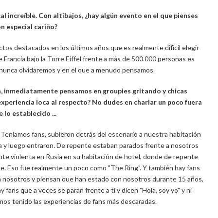
l increíble. Con altibajos, ¿hay algún evento en el que pienses
n especial cariño?
s destacados en los últimos años que es realmente difícil elegir
e Francia bajo la Torre Eiffel frente a más de 500.000 personas es
nunca olvidaremos y en el que a menudo pensamos.
a, inmediatamente pensamos en groupies gritando y chicas
periencia loca al respecto? No dudes en charlar un poco fuera
e lo establecido ...
ns. Teníamos fans, subieron detrás del escenario a nuestra habitación
uvia y luego entraron. De repente estaban parados frente a nosotros
nte violenta en Rusia en su habitación de hotel, donde de repente
he. Eso fue realmente un poco como "The Ring". Y también hay fans
on nosotros y piensan que han estado con nosotros durante 15 años,
ay fans que a veces se paran frente a ti y dicen "Hola, soy yo" y ni
mos tenido las experiencias de fans más descaradas.