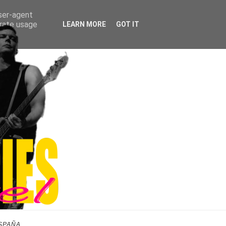
user-agent
erate usage
LEARN MORE
GOT IT
SPAÑA