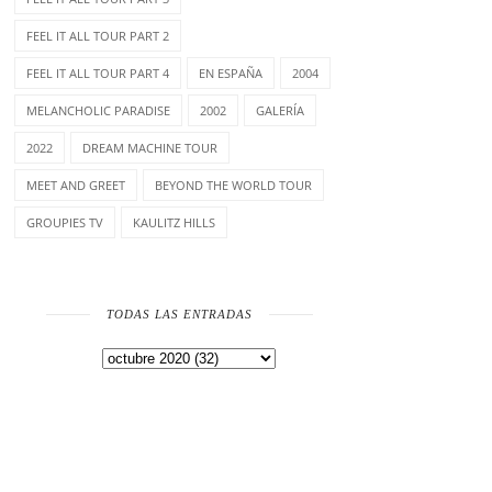
FEEL IT ALL TOUR PART 2
FEEL IT ALL TOUR PART 4
EN ESPAÑA
2004
MELANCHOLIC PARADISE
2002
GALERÍA
2022
DREAM MACHINE TOUR
MEET AND GREET
BEYOND THE WORLD TOUR
GROUPIES TV
KAULITZ HILLS
TODAS LAS ENTRADAS