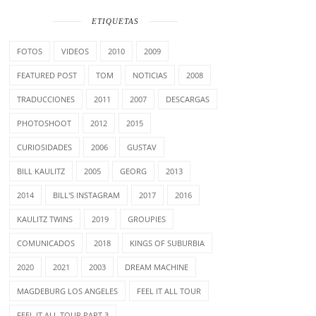
ETIQUETAS
FOTOS
VIDEOS
2010
2009
FEATURED POST
TOM
NOTICIAS
2008
TRADUCCIONES
2011
2007
DESCARGAS
PHOTOSHOOT
2012
2015
CURIOSIDADES
2006
GUSTAV
BILL KAULITZ
2005
GEORG
2013
2014
BILL'S INSTAGRAM
2017
2016
KAULITZ TWINS
2019
GROUPIES
COMUNICADOS
2018
KINGS OF SUBURBIA
2020
2021
2003
DREAM MACHINE
MAGDEBURG LOS ANGELES
FEEL IT ALL TOUR
FEEL IT ALL TOUR PART 3