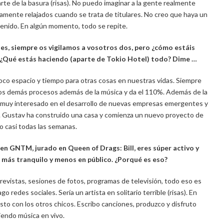
te de la basura (risas). No puedo imaginar a la gente realmente
amente relajados cuando se trata de titulares. No creo que haya un
tenido. En algún momento, todo se repite.
ales, siempre os vigilamos a vosotros dos, pero ¿cómo estáis
? ¿Qué estás haciendo (aparte de Tokio Hotel) todo? Dime …
oco espacio y tiempo para otras cosas en nuestras vidas. Siempre
los demás procesos además de la música y da el 110%. Además de la
y muy interesado en el desarrollo de nuevas empresas emergentes y
. Gustav ha construido una casa y comienza un nuevo proyecto de
o casi todas las semanas.
 en GNTM, jurado en Queen of Drags: Bill, eres súper activo y
s más tranquilo y menos en público. ¿Porqué es eso?
evistas, sesiones de fotos, programas de televisión, todo eso es
redes sociales. Sería un artista en solitario terrible (risas). En
to con los otros chicos. Escribo canciones, produzco y disfruto
iendo música en vivo.