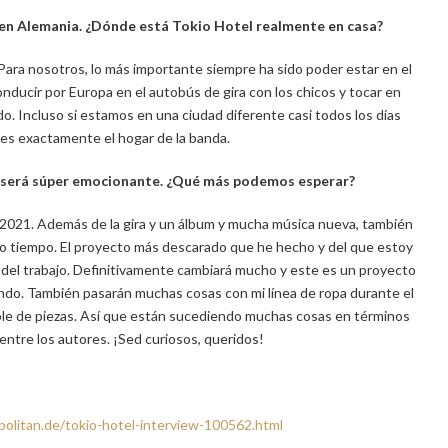
g en Alemania. ¿Dónde está Tokio Hotel realmente en casa?
Para nosotros, lo más importante siempre ha sido poder estar en el
ducir por Europa en el autobús de gira con los chicos y tocar en
o. Incluso si estamos en una ciudad diferente casi todos los días
es exactamente el hogar de la banda.
1 será súper emocionante. ¿Qué más podemos esperar?
 2021. Además de la gira y un álbum y mucha música nueva, también
ho tiempo. El proyecto más descarado que he hecho y del que estoy
 del trabajo. Definitivamente cambiará mucho y este es un proyecto
do. También pasarán muchas cosas con mi línea de ropa durante el
le de piezas. Así que están sucediendo muchas cosas en términos
ntre los autores. ¡Sed curiosos, queridos!
olitan.de/tokio-hotel-interview-100562.html