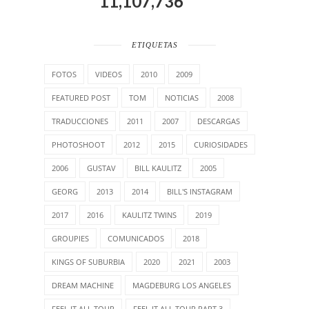
11,107,736
ETIQUETAS
FOTOS
VIDEOS
2010
2009
FEATURED POST
TOM
NOTICIAS
2008
TRADUCCIONES
2011
2007
DESCARGAS
PHOTOSHOOT
2012
2015
CURIOSIDADES
2006
GUSTAV
BILL KAULITZ
2005
GEORG
2013
2014
BILL'S INSTAGRAM
2017
2016
KAULITZ TWINS
2019
GROUPIES
COMUNICADOS
2018
KINGS OF SUBURBIA
2020
2021
2003
DREAM MACHINE
MAGDEBURG LOS ANGELES
FEEL IT ALL TOUR
FEEL IT ALL TOUR PART 3