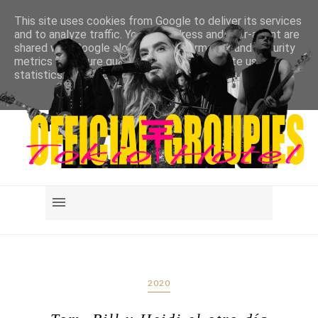
This site uses cookies from Google to deliver its services
and to analyze traffic. Your IP address and user-agent are
shared with Google along with performance and security
metrics to ensure quality of service, generate usage
statistics, and to detect and address abuse.
LEARN MORE
GOT IT
2020