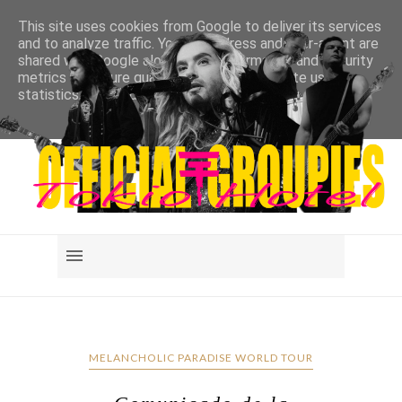
This site uses cookies from Google to deliver its services
and to analyze traffic. Your IP address and user-agent are
shared with Google along with performance and security
metrics to ensure quality of service, generate usage
statistics, and to detect and address abuse.
LEARN MORE
GOT IT
MELANCHOLIC PARADISE WORLD TOUR