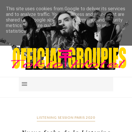
This site uses cookies from Google to deliver its services
and to analyze traffic. Your IP address and user-agent are
shared with Google along with performance and security
metrics to ensure quality of service, generate usage
statistics, and to detect and address abuse.
LEARN MORE
GOT IT
LISTENING SESSION PARIS 2020