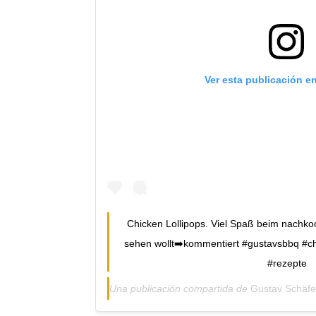
Ver esta publicación e
Chicken Lollipops. Viel Spaß beim nachk
sehen wollt➡️kommentiert #gustavsbbq #ch
#rezepte
Una publicación compartida de
Gustav Schäfe