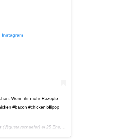
n Instagram
ochen. Wenn ihr mehr Rezepte
icken #bacon #chickenlollipop
r
(@gustavschaefer) el
25 Ene, 2020 a las 10:54 PST