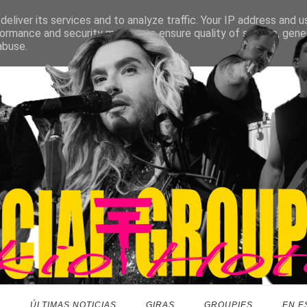
eliver its services and to analyze traffic. Your IP address and 
ormance and security metrics to ensure quality of service, gen
abuse.
O
ÚLTIMAS NOTICIAS
GIRAS
GROUPIES
EN E