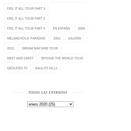
FEEL IT ALL TOUR PART 3
FEEL IT ALL TOUR PART 2
FEEL IT ALL TOUR PART 4
EN ESPAÑA
2004
MELANCHOLIC PARADISE
2002
GALERÍA
2022
DREAM MACHINE TOUR
MEET AND GREET
BEYOND THE WORLD TOUR
GROUPIES TV
KAULITZ HILLS
TODAS LAS ENTRADAS