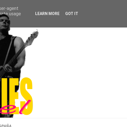
user-agent
erate usage
LEARN MORE
GOT IT
SPAÑA