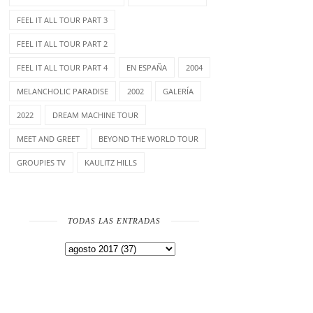
FEEL IT ALL TOUR PART 3
FEEL IT ALL TOUR PART 2
FEEL IT ALL TOUR PART 4
EN ESPAÑA
2004
MELANCHOLIC PARADISE
2002
GALERÍA
2022
DREAM MACHINE TOUR
MEET AND GREET
BEYOND THE WORLD TOUR
GROUPIES TV
KAULITZ HILLS
TODAS LAS ENTRADAS