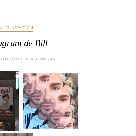
BILL'S INSTAGRAM
agram de Bill
R MELODY,,* - AGOSTO 05, 2017