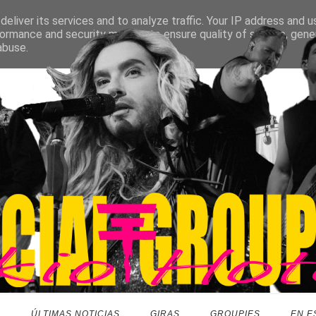
eliver its services and to analyze traffic. Your IP address and 
ormance and security metrics to ensure quality of service, gen
abuse.
O
ÚLTIMAS NOTICIAS
GIRAS
GROUPIES
EN E