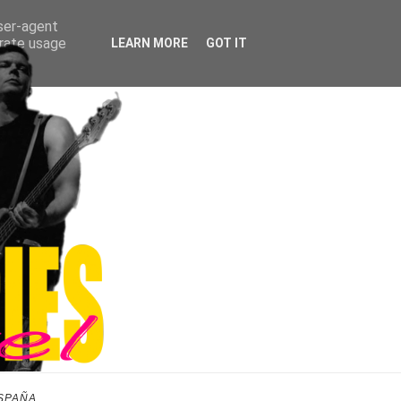
user-agent
erate usage
LEARN MORE
GOT IT
SPAÑA