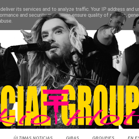
eliver its services and to analyze traffic. Your IP address and 
ormance and security metrics to ensure quality of service, gen
abuse.
O
ÚLTIMAS NOTICIAS
GIRAS
GROUPIES
EN E