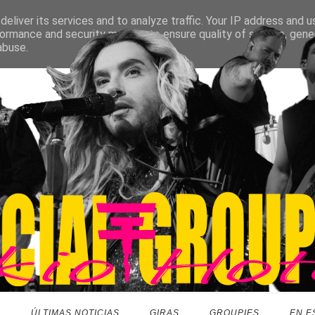
eliver its services and to analyze traffic. Your IP address and 
ormance and security metrics to ensure quality of service, gen
abuse.
O
ÚLTIMAS NOTICIAS
GIRAS
GROUPIES
EN E