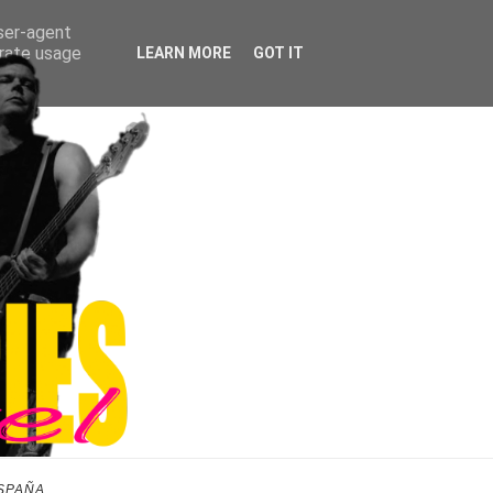
user-agent
erate usage
LEARN MORE
GOT IT
SPAÑA