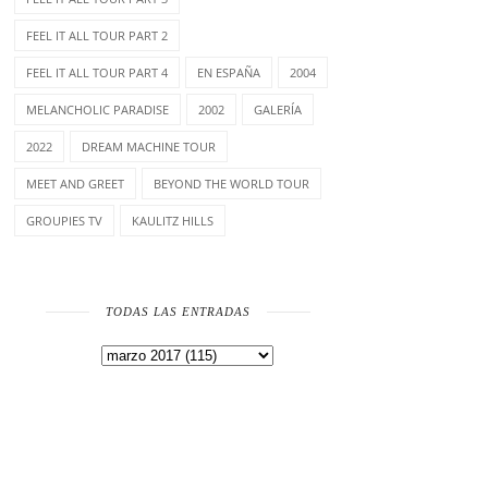
FEEL IT ALL TOUR PART 2
FEEL IT ALL TOUR PART 4
EN ESPAÑA
2004
MELANCHOLIC PARADISE
2002
GALERÍA
2022
DREAM MACHINE TOUR
MEET AND GREET
BEYOND THE WORLD TOUR
GROUPIES TV
KAULITZ HILLS
TODAS LAS ENTRADAS