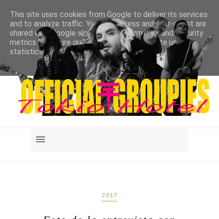
This site uses cookies from Google to deliver its services
and to analyze traffic. Your IP address and user-agent are
shared with Google along with performance and security
metrics to ensure quality of service, generate usage
statistics, and to detect and address abuse.
LEARN MORE
GOT IT
2017