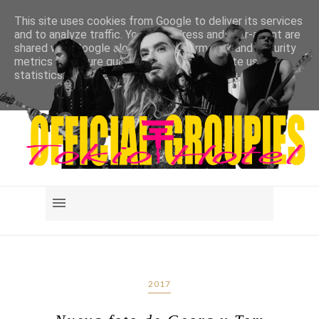
This site uses cookies from Google to deliver its services
and to analyze traffic. Your IP address and user-agent are
shared with Google along with performance and security
metrics to ensure quality of service, generate usage
statistics, and to detect and address abuse.
LEARN MORE
GOT IT
2017