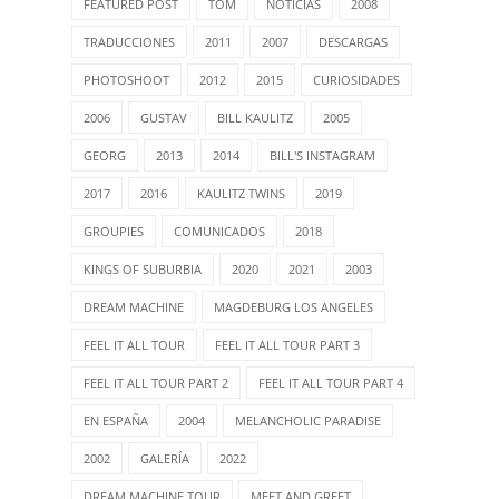
FEATURED POST
TOM
NOTICIAS
2008
TRADUCCIONES
2011
2007
DESCARGAS
PHOTOSHOOT
2012
2015
CURIOSIDADES
2006
GUSTAV
BILL KAULITZ
2005
GEORG
2013
2014
BILL'S INSTAGRAM
2017
2016
KAULITZ TWINS
2019
GROUPIES
COMUNICADOS
2018
KINGS OF SUBURBIA
2020
2021
2003
DREAM MACHINE
MAGDEBURG LOS ANGELES
FEEL IT ALL TOUR
FEEL IT ALL TOUR PART 3
FEEL IT ALL TOUR PART 2
FEEL IT ALL TOUR PART 4
EN ESPAÑA
2004
MELANCHOLIC PARADISE
2002
GALERÍA
2022
DREAM MACHINE TOUR
MEET AND GREET