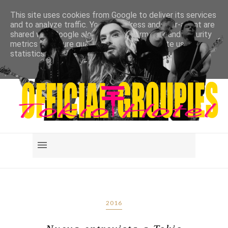
This site uses cookies from Google to deliver its services
and to analyze traffic. Your IP address and user-agent are
shared with Google along with performance and security
metrics to ensure quality of service, generate usage
statistics, and to detect and address abuse.
LEARN MORE
GOT IT
2016