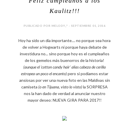
Feliz cumpleaños a los
Kaulitz!!!
PUBLICADO POR MELODY,,* - SEPTIEMBRE 01, 2016
Hoy ha sido un día importante.... no porque sea hora
de volver a Hogwarts ni porque haya debate de
investidura no... sino porque hoy es el cumpleaños
de los gemelos más buenorros de la historia!
(aunque el 'cotton candy hair' alias cabeza de cerilla
estropea un poco el encanto)
pero si podíamos estar
ansiosas por ver una nueva foto en las Maldivas sin
camiseta
(o en Tijuana, visto lo visto)
la SORPRESA
nos la han dado de verdad al anunciar nuestro
mayor deseo: NUEVA GIRA PARA 2017!!