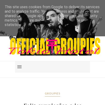
This site uses cookies from Google to deliver its services
and to analyze traffic. Your IP address and user-agent are
shared with Google along with performance and security
metrics to ensure quality of service, generate usage
statistics, and to detect and address abuse.
LEARN MORE
GOT IT
GROUPIES