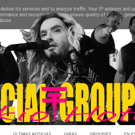
eliver its services and to analyze traffic. Your IP address and 
ormance and security metrics to ensure quality of service, gen
abuse.
O
ÚLTIMAS NOTICIAS
GIRAS
GROUPIES
EN E