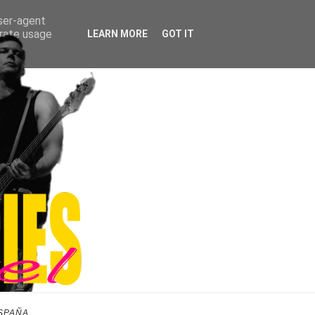
user-agent
erate usage
LEARN MORE
GOT IT
SPAÑA