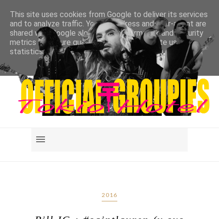
This site uses cookies from Google to deliver its services
and to analyze traffic. Your IP address and user-agent are
shared with Google along with performance and security
metrics to ensure quality of service, generate usage
statistics, and to detect and address abuse.
LEARN MORE
GOT IT
2016