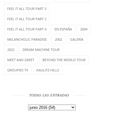
FEEL IT ALL TOUR PART 3
FEEL IT ALL TOUR PART 2
FEEL IT ALL TOUR PART 4
EN ESPAÑA
2004
MELANCHOLIC PARADISE
2002
GALERÍA
2022
DREAM MACHINE TOUR
MEET AND GREET
BEYOND THE WORLD TOUR
GROUPIES TV
KAULITZ HILLS
TODAS LAS ENTRADAS