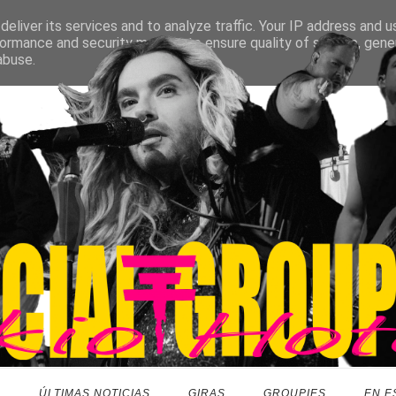
eliver its services and to analyze traffic. Your IP address and 
ormance and security metrics to ensure quality of service, gen
abuse.
O
ÚLTIMAS NOTICIAS
GIRAS
GROUPIES
EN E