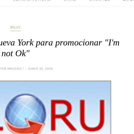
BILLY
Nueva York para promocionar "I'm
not Ok"
OR MELODY,,* - JUNIO 22, 2016