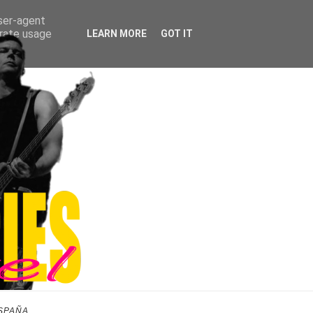
user-agent
erate usage
LEARN MORE
GOT IT
SPAÑA