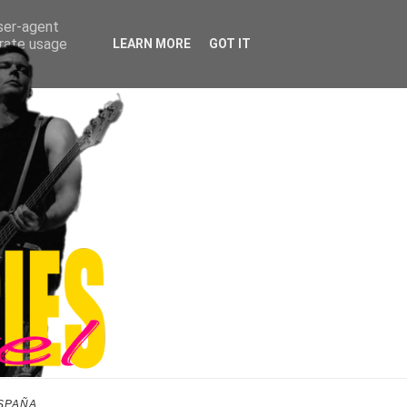
user-agent
erate usage
LEARN MORE
GOT IT
SPAÑA