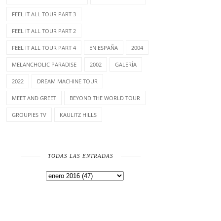
FEEL IT ALL TOUR PART 3
FEEL IT ALL TOUR PART 2
FEEL IT ALL TOUR PART 4
EN ESPAÑA
2004
MELANCHOLIC PARADISE
2002
GALERÍA
2022
DREAM MACHINE TOUR
MEET AND GREET
BEYOND THE WORLD TOUR
GROUPIES TV
KAULITZ HILLS
TODAS LAS ENTRADAS