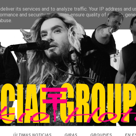
eliver its services and to analyze traffic. Your IP address and 
ormance and security metrics to ensure quality of service, gen
abuse.
O
ÚLTIMAS NOTICIAS
GIRAS
GROUPIES
EN E