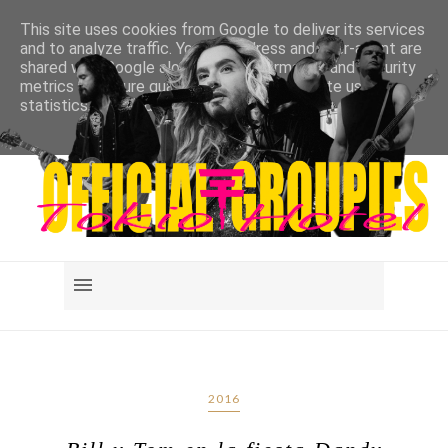
This site uses cookies from Google to deliver its services
and to analyze traffic. Your IP address and user-agent are
shared with Google along with performance and security
metrics to ensure quality of service, generate usage
statistics, and to detect and address abuse.
LEARN MORE
GOT IT
2016