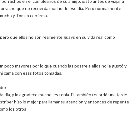
y borrachos en el cumpleaños de su amigo, justo antes de viajar a
n borracho que no recuerda mucho de ese día. Pero normalmente
mucho y Tom lo confirma.
 pero que ellos no son realmente guays en su vida real como
n un poco mayores por lo que cuando las postre a ellos no le gustó y
mi cama con esas fotos tomadas.
ido?
da día, y lo agradece mucho, es tenia. El también recordó una tarde
a striper hizo lo mejor para llamar su atención y entonces de repente
como los otros