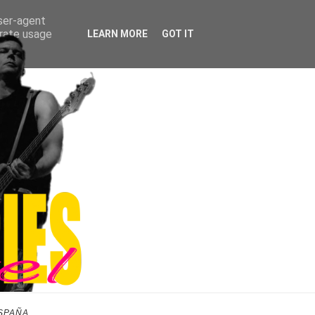
user-agent
erate usage
LEARN MORE
GOT IT
SPAÑA