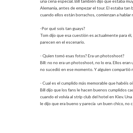
una cena especial. Bill también dijo que estaba mu
Alemania, antes de empezar el tour. El estaba ta
cuando ellos están borrachos, comienzan a hablar 
-Por qué sois tan guays?
Tom dijo que esa cuestión es actualmente para él,
parecen en el escenario.
- Quien tomó esas fotos? Era un photoshoot?
Bill: no no era un photoshoot, no lo era. Ellos era
no sucedió en ese momento. Y alguien compartió 
- Cual es el cumplido más memorable que habéis o
Bill dijo que los fans le hacen buenos cumplidos ca
cuando el volvía al strip club del hotel en Kiev. Un
le dijo que era bueno y parecía un buen chico, no 