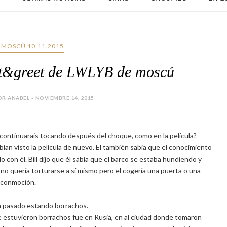
A MOSCÚ 10.11.2015
et&greet de LWLYB de moscú
R ANABEL - NOVIEMBRE 14, 2015
c, continuarais tocando después del choque, como en la película?
bían visto la película de nuevo. El también sabia que el conocimiento
 con él. Bill dijo que él sabía que el barco se estaba hundiendo y
 no quería torturarse a sí mismo pero el cogería una puerta o una
la conmoción.
n pasado estando borrachos.
e estuvieron borrachos fue en Rusia, en al ciudad donde tomaron