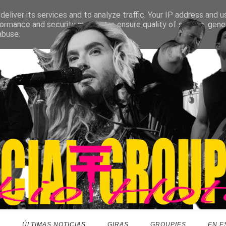
eliver its services and to analyze traffic. Your IP address and 
ormance and security metrics to ensure quality of service, gen
abuse.
O
ÚLTIMAS NOTICIAS
GIRAS
GROUPIES
EN E