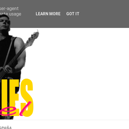
user-agent
erate usage
LEARN MORE
GOT IT
SPAÑA