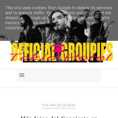
This site uses cookies from Google to deliver its services
and to analyze traffic. Your IP address and user-agent are
shared with Google along with performance and security
metrics to ensure quality of service, generate usage
statistics, and to detect and address abuse.
LEARN MORE
GOT IT
FIA UFA 19.10.2015