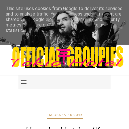
This site uses cookies from Google to deliver its services
and to analyze traffic. Your IP address and user-agent are
shared with Google along with performance and security
metrics to ensure quality of service, generate usage
statistics, and to detect and address abuse.
LEARN MORE
GOT IT
FIA UFA 19.10.2015