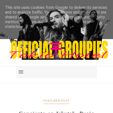
This site uses cookies from Google to deliver its services
and to analyze traffic. Your IP address and user-agent are
shared with Google along with performance and security
metrics to ensure quality of service, generate usage
statistics, and to detect and address abuse.
LEARN MORE
GOT IT
FEATURED POST