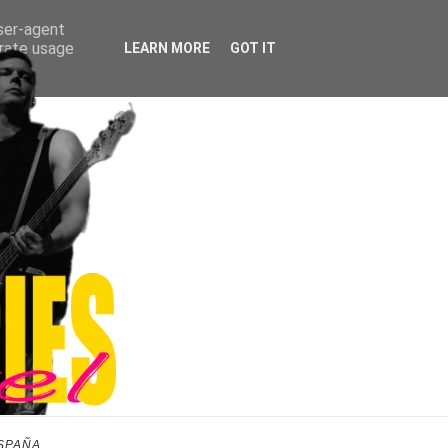
user-agent
erate usage
LEARN MORE
GOT IT
SPAÑA