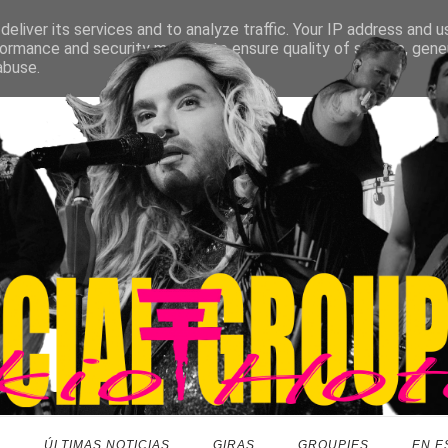
eliver its services and to analyze traffic. Your IP address and 
ormance and security metrics to ensure quality of service, gen
abuse.
O
ÚLTIMAS NOTICIAS
GIRAS
GROUPIES
EN E