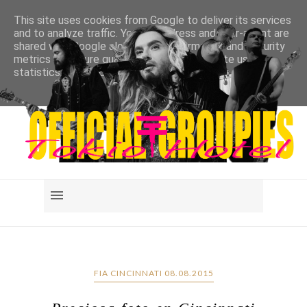
This site uses cookies from Google to deliver its services
and to analyze traffic. Your IP address and user-agent are
shared with Google along with performance and security
metrics to ensure quality of service, generate usage
statistics, and to detect and address abuse.
LEARN MORE
GOT IT
FIA CINCINNATI 08.08.2015