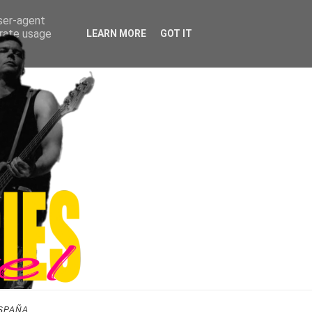
user-agent
erate usage
LEARN MORE
GOT IT
SPAÑA