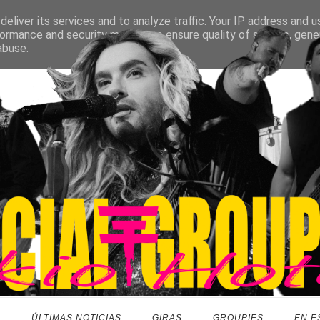
eliver its services and to analyze traffic. Your IP address and 
ormance and security metrics to ensure quality of service, gen
abuse.
O
ÚLTIMAS NOTICIAS
GIRAS
GROUPIES
EN E