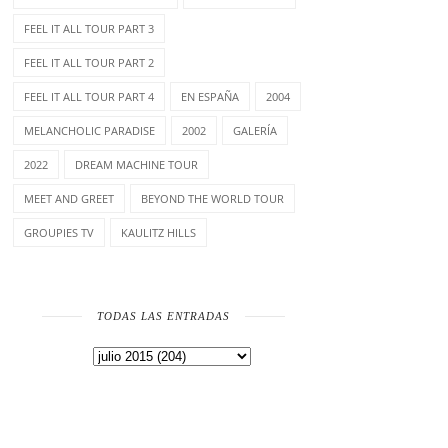
FEEL IT ALL TOUR PART 3
FEEL IT ALL TOUR PART 2
FEEL IT ALL TOUR PART 4
EN ESPAÑA
2004
MELANCHOLIC PARADISE
2002
GALERÍA
2022
DREAM MACHINE TOUR
MEET AND GREET
BEYOND THE WORLD TOUR
GROUPIES TV
KAULITZ HILLS
TODAS LAS ENTRADAS