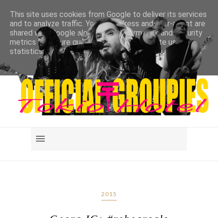
This site uses cookies from Google to deliver its services
and to analyze traffic. Your IP address and user-agent are
shared with Google along with performance and security
metrics to ensure quality of service, generate usage
statistics, and to detect and address abuse.
LEARN MORE
GOT IT
2015