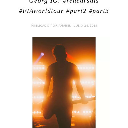
Georg IG: #rehearsals
#FIAworldtour #part2 #part3
PUBLICADO POR ANABEL - JULIO 26, 2015