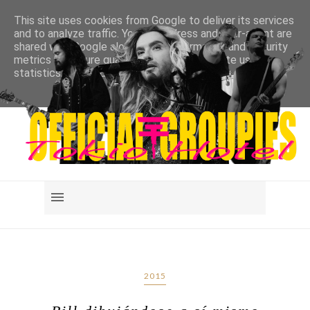
This site uses cookies from Google to deliver its services
and to analyze traffic. Your IP address and user-agent are
shared with Google along with performance and security
metrics to ensure quality of service, generate usage
statistics, and to detect and address abuse.
LEARN MORE
GOT IT
2015