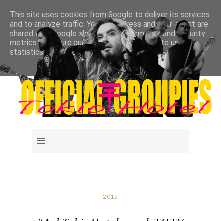
This site uses cookies from Google to deliver its services
and to analyze traffic. Your IP address and user-agent are
shared with Google along with performance and security
metrics to ensure quality of service, generate usage
statistics, and to detect and address abuse.
LEARN MORE
GOT IT
2015