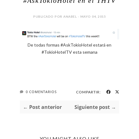
#AskTokioHotel en el THTV
PUBLICADO POR ANABEL - MAYO 04, 2015
De todas formas #AskTokioHotel estará en
#TokioHotelTV esta semana
0 COMENTARIOS
COMPARTIR:
← Post anterior
Siguiente post →
YOU MIGHT ALSO LIKE