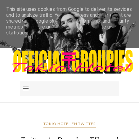
This site uses cookies from Google to deliver its services
and to analyze traffic. Your IP address and user-agent are
shared with Google along with performance and security
metrics to ensure quality of service, generate usage
statistics, and to detect and address abuse.
LEARN MORE
GOT IT
TOKIO HOTEL EN TWITTER