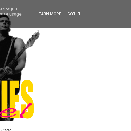
user-agent
erate usage
LEARN MORE
GOT IT
SPAÑA