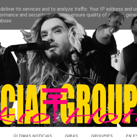
eliver its services and to analyze traffic. Your IP address and 
ormance and security metrics to ensure quality of service, gen
abuse.
O
ÚLTIMAS NOTICIAS
GIRAS
GROUPIES
EN E