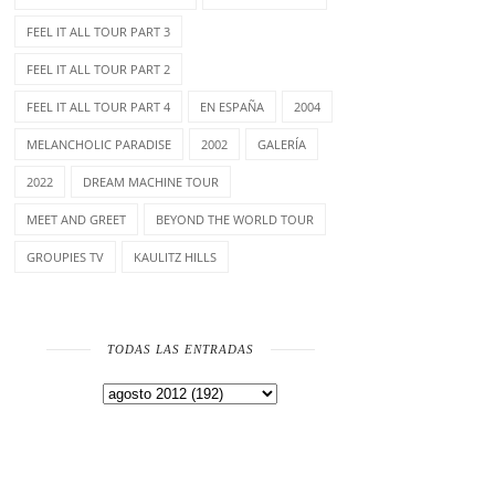
FEEL IT ALL TOUR PART 3
FEEL IT ALL TOUR PART 2
FEEL IT ALL TOUR PART 4
EN ESPAÑA
2004
MELANCHOLIC PARADISE
2002
GALERÍA
2022
DREAM MACHINE TOUR
MEET AND GREET
BEYOND THE WORLD TOUR
GROUPIES TV
KAULITZ HILLS
TODAS LAS ENTRADAS