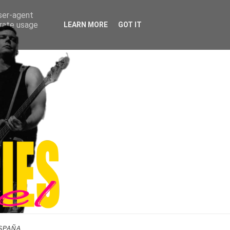
user-agent
erate usage
LEARN MORE
GOT IT
SPAÑA