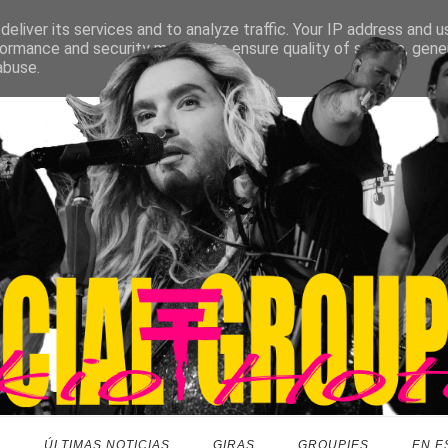
eliver its services and to analyze traffic. Your IP address and 
ormance and security metrics to ensure quality of service, gen
abuse.
O
ÚLTIMAS NOTICIAS
GIRAS
GROUPIES
EN E