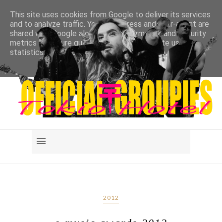
This site uses cookies from Google to deliver its services
and to analyze traffic. Your IP address and user-agent are
shared with Google along with performance and security
metrics to ensure quality of service, generate usage
statistics, and to detect and address abuse.
LEARN MORE
GOT IT
2012