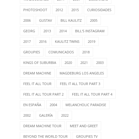
PHOTOSHOOT
2012
2015
CURIOSIDADES
2006
GUSTAV
BILL KAULITZ
2005
GEORG
2013
2014
BILL'S INSTAGRAM
2017
2016
KAULITZ TWINS
2019
GROUPIES
COMUNICADOS
2018
KINGS OF SUBURBIA
2020
2021
2003
DREAM MACHINE
MAGDEBURG LOS ANGELES
FEEL IT ALL TOUR
FEEL IT ALL TOUR PART 3
FEEL IT ALL TOUR PART 2
FEEL IT ALL TOUR PART 4
EN ESPAÑA
2004
MELANCHOLIC PARADISE
2002
GALERÍA
2022
DREAM MACHINE TOUR
MEET AND GREET
BEYOND THE WORLD TOUR
GROUPIES TV