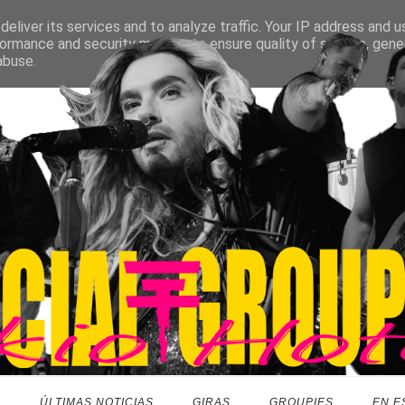
eliver its services and to analyze traffic. Your IP address and 
ormance and security metrics to ensure quality of service, gen
abuse.
O
ÚLTIMAS NOTICIAS
GIRAS
GROUPIES
EN E