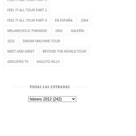
FEEL IT ALL TOUR PART 2
FEEL IT ALL TOUR PART 4
EN ESPAÑA
2004
MELANCHOLIC PARADISE
2002
GALERÍA
2022
DREAM MACHINE TOUR
MEET AND GREET
BEYOND THE WORLD TOUR
GROUPIES TV
KAULITZ HILLS
TODAS LAS ENTRADAS