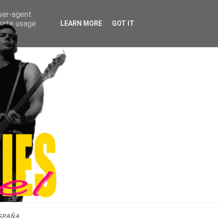
user-agent
erate usage
LEARN MORE
GOT IT
SPAÑA