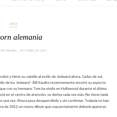
2011
orn alemania
OR ANABEL - OCTUBRE 20, 2011
rubio y tiene su cabello al estilo de Jedward ahora. Gafas de sol,
 estilo de los Jedward - Bill Kaulitz recientemente mostró su aspecto
l, que con su hermano Tom ha vivido en Hollywood durante el último
stá en el centro de atención, se deriva cada vez más. No tiene nada
 una vez. Ahora pasa desapercibido y sin confirmar. Todavía no han
avera de 2012 un nuevo álbum que supuestamente debería aparecer.