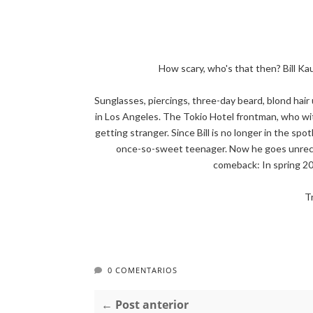
How scary, who's that then? Bill Kau
Sunglasses, piercings, three-day beard, blond hair 
in Los Angeles. The Tokio Hotel frontman, who with
getting stranger. Since Bill is no longer in the sp
once-so-sweet teenager. Now he goes unreco
comeback: In spring 20
T
0 COMENTARIOS
← Post anterior