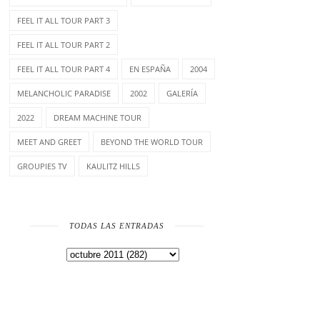
FEEL IT ALL TOUR PART 3
FEEL IT ALL TOUR PART 2
FEEL IT ALL TOUR PART 4
EN ESPAÑA
2004
MELANCHOLIC PARADISE
2002
GALERÍA
2022
DREAM MACHINE TOUR
MEET AND GREET
BEYOND THE WORLD TOUR
GROUPIES TV
KAULITZ HILLS
TODAS LAS ENTRADAS