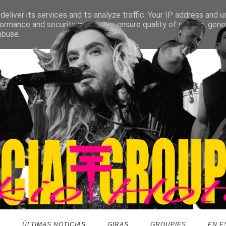
eliver its services and to analyze traffic. Your IP address and 
ormance and security metrics to ensure quality of service, gen
abuse.
O
ÚLTIMAS NOTICIAS
GIRAS
GROUPIES
EN E