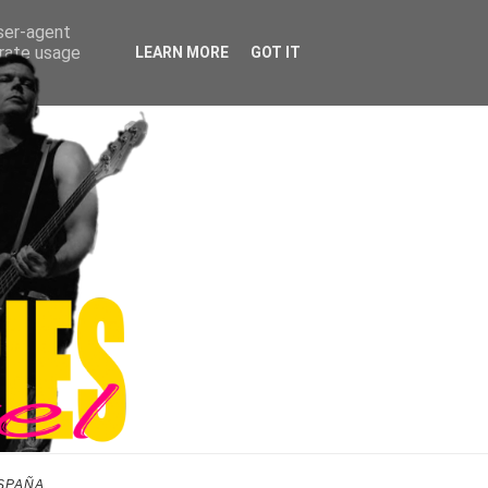
user-agent
erate usage
LEARN MORE
GOT IT
SPAÑA