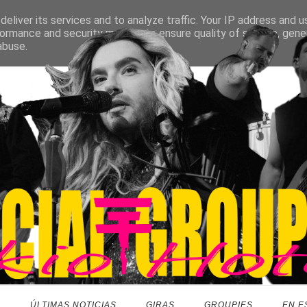
eliver its services and to analyze traffic. Your IP address and 
ormance and security metrics to ensure quality of service, gen
abuse.
O
ÚLTIMAS NOTICIAS
GIRAS
GROUPIES
EN E