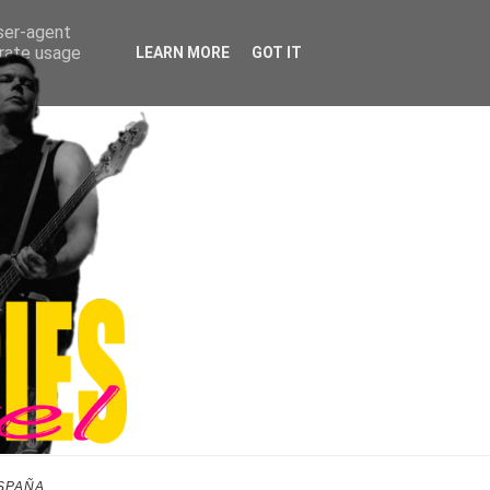
user-agent
erate usage
LEARN MORE
GOT IT
SPAÑA