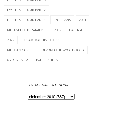
FEEL IT ALL TOUR PART 2
FEEL IT ALL TOUR PART 4
EN ESPAÑA
2004
MELANCHOLIC PARADISE
2002
GALERÍA
2022
DREAM MACHINE TOUR
MEET AND GREET
BEYOND THE WORLD TOUR
GROUPIES TV
KAULITZ HILLS
TODAS LAS ENTRADAS