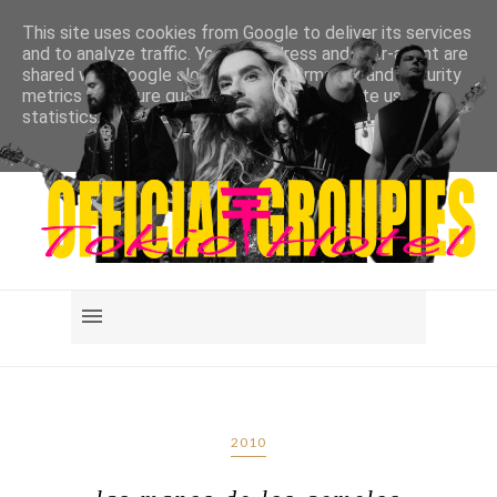
This site uses cookies from Google to deliver its services
and to analyze traffic. Your IP address and user-agent are
shared with Google along with performance and security
metrics to ensure quality of service, generate usage
statistics, and to detect and address abuse.
LEARN MORE
GOT IT
2010