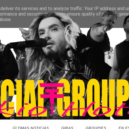
eliver its services and to analyze traffic. Your IP address and 
ormance and security metrics to ensure quality of service, gen
abuse.
O
ÚLTIMAS NOTICIAS
GIRAS
GROUPIES
EN E