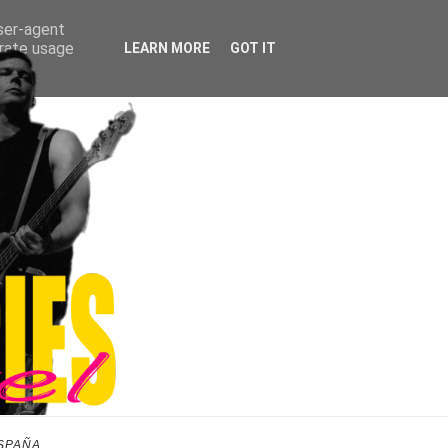
user-agent
erate usage
LEARN MORE
GOT IT
SPAÑA