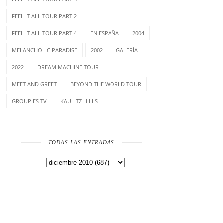
FEEL IT ALL TOUR PART 2
FEEL IT ALL TOUR PART 4
EN ESPAÑA
2004
MELANCHOLIC PARADISE
2002
GALERÍA
2022
DREAM MACHINE TOUR
MEET AND GREET
BEYOND THE WORLD TOUR
GROUPIES TV
KAULITZ HILLS
TODAS LAS ENTRADAS