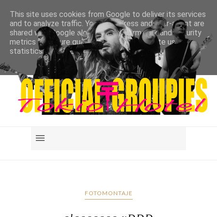
This site uses cookies from Google to deliver its services
and to analyze traffic. Your IP address and user-agent are
shared with Google along with performance and security
metrics to ensure quality of service, generate usage
statistics, and to detect and address abuse.
LEARN MORE
GOT IT
FOTOMONTAJE