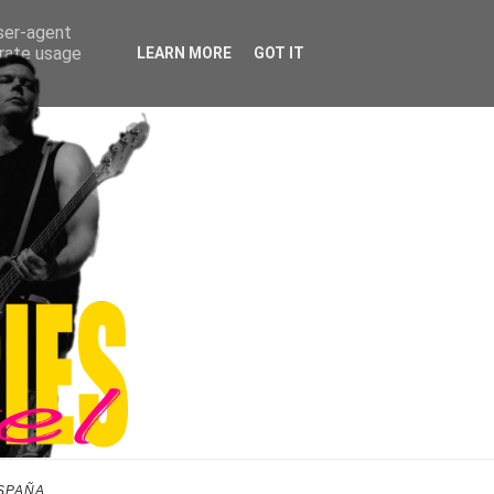
user-agent
erate usage
LEARN MORE
GOT IT
SPAÑA