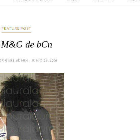
FEATURE POST
l M&G de bCn
R GÜSS_ADMIN - JUNIO 29, 2008