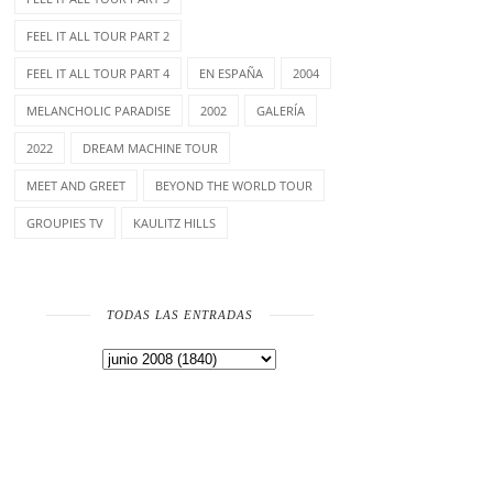
FEEL IT ALL TOUR PART 2
FEEL IT ALL TOUR PART 4
EN ESPAÑA
2004
MELANCHOLIC PARADISE
2002
GALERÍA
2022
DREAM MACHINE TOUR
MEET AND GREET
BEYOND THE WORLD TOUR
GROUPIES TV
KAULITZ HILLS
TODAS LAS ENTRADAS